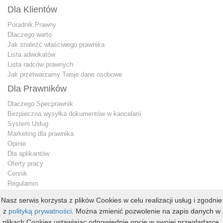
Dla Klientów
Poradnik Prawny
Dlaczego warto
Jak znależć właściwego prawnika
Lista adwokatów
Lista radców prawnych
Jak przetwarzamy Twoje dane osobowe
Dla Prawników
Dlaczego Specprawnik
Bezpieczna wysyłka dokumentów w kancelarii
System Usług
Marketing dla prawnika
Opinie
Dla aplikantów
Oferty pracy
Cennik
Regulamin
Jak przetwarzamy Twoje dane osobowe
Nasz serwis korzysta z plików Cookies w celu realizacji usług i zgodnie
Konto premium
z
polityką prywatności
. Można zmienić pozwolenie na zapis danych w
Kontakt dla prawnika
plikach Cookies ustawiając odpowiednie opcje w swojej przeglądarce.