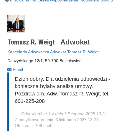
umowa najmu
,
okres wypowiedzenia
,
podnajem pokoju
Tomasz R. Weigt
Adwokat
Kancelaria Adwokacka Adwokat Tomasz R. Weigt
Daszyńskiego 12/1, 59-700 Bolesławiec
Email
Dzień dobry. Dla udzielenia odpowiedzi -
konieczna byłaby analiza umowy.
Pozdrawiam. Adw. Tomasz R. Weigt, tel.
601-225-208
Odpowiedź nr 1 z dnia 3 listopada 2025 13:21
Zmodyfikowano dnia: 3 listopada 2025 13:21
Obejrzało: 109 osób