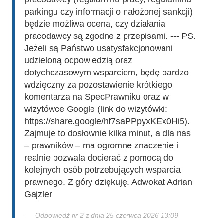
parkingu czy informacji o nałożonej sankcji)
będzie możliwa ocena, czy działania
pracodawcy są zgodne z przepisami. --- PS.
Jeżeli są Państwo usatysfakcjonowani
udzieloną odpowiedzią oraz
dotychczasowym wsparciem, będę bardzo
wdzięczny za pozostawienie krótkiego
komentarza na SpecPrawniku oraz w
wizytówce Google (link do wizytówki:
https://share.google/hf7saPPpyxKEx0Hi5).
Zajmuje to dosłownie kilka minut, a dla nas
– prawników – ma ogromne znaczenie i
realnie pozwala docierać z pomocą do
kolejnych osób potrzebujących wsparcia
prawnego. Z góry dziękuję. Adwokat Adrian
Gajzler
Odpowiedź nr 2 z dnia 25 czerwca 2026 13:09