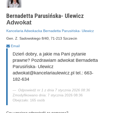
Bernadetta Parusińska- Ulewicz
Adwokat
Kancelaria Adwokacka Bernadetta Parusińska- Ulewicz
Gen. Z. Sadowskiego 8/40, 71-213 Szczecin
Email
Dzień dobry, a jakie ma Pani pytanie
prawne? Pozdrawiam adwokat Bernadetta
Parusińska- Ulewicz
adwokat@kancelariaulewicz.pl tel.: 663-
182-634
Odpowiedź nr 1 z dnia 7 stycznia 2026 08:36
Zmodyfikowano dnia: 7 stycznia 2026 08:36
Obejrzało: 165 osób
Czy uznajesz odpowiedź za pomocną?