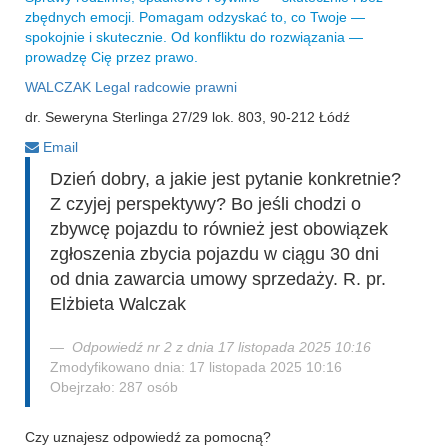
zbędnych emocji. Pomagam odzyskać to, co Twoje —
spokojnie i skutecznie. Od konfliktu do rozwiązania —
prowadzę Cię przez prawo.
WALCZAK Legal radcowie prawni
dr. Seweryna Sterlinga 27/29 lok. 803, 90-212 Łódź
Email
Dzień dobry, a jakie jest pytanie konkretnie?
Z czyjej perspektywy? Bo jeśli chodzi o
zbywcę pojazdu to również jest obowiązek
zgłoszenia zbycia pojazdu w ciągu 30 dni
od dnia zawarcia umowy sprzedaży. R. pr.
Elżbieta Walczak
Odpowiedź nr 2 z dnia 17 listopada 2025 10:16
Zmodyfikowano dnia: 17 listopada 2025 10:16
Obejrzało: 287 osób
Czy uznajesz odpowiedź za pomocną?