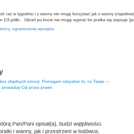
ć raz w tygodniu i z wanny nie mogę korzystać jak z wanny (napełniać
/3 półki... Ubrań po kocie nie mogę wyprać bo pralka się zepsuje (jes
jemcy
,
ograniczenia wynajmu
ny
i bez zbędnych emocji. Pomagam odzyskać to, co Twoje —
 — prowadzę Cię przez prawo.
órą Pan/Pani opisał(a), budzi wątpliwości.
alki i wanny, jak i przestrzeni w lodówce,