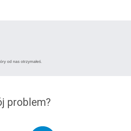
tóry od nas otrzymałeś.
ój problem?