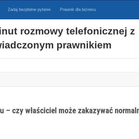
Zadaj bezpłatne pytanie
Prawnik dla biznesu
inut rozmowy telefonicznej z
iadczonym prawnikiem
ju – czy właściciel może zakazywać normal