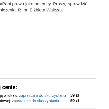
/Pani prawa jako najemcy. Proszę sprawdzić,
iczenia. R. pr. Elżbieta Walczak
 cenie:
ę z lokalu.
zapraszam do skorzystania
59 zł
niowej.
zapraszam do skorzystania
59 zł