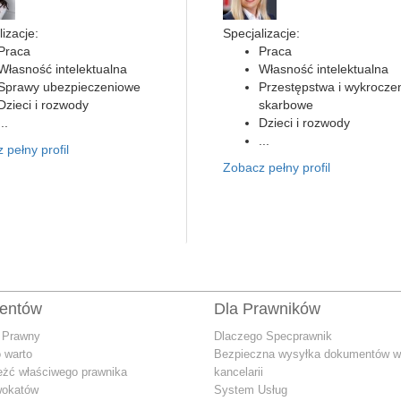
izacje:
Specjalizacje:
Praca
Praca
Własność intelektualna
Własność intelektualna
Sprawy ubezpieczeniowe
Przestępstwa i wykrocze
Dzieci i rozwody
skarbowe
...
Dzieci i rozwody
...
 pełny profil
Zobacz pełny profil
ientów
Dla Prawników
 Prawny
Dlaczego Specprawnik
 warto
Bezpieczna wysyłka dokumentów w
eżć właściwego prawnika
kancelarii
wokatów
System Usług