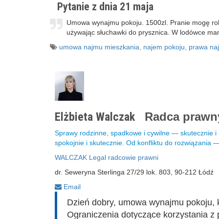
Pytanie z dnia 21 maja
Umowa wynajmu pokoju. 1500zl. Pranie mogę robi
używając słuchawki do prysznica. W lodówce mam 1
umowa najmu mieszkania
,
najem pokoju
,
prawa na
Elżbieta Walczak
Radca praw
Sprawy rodzinne, spadkowe i cywilne — skutecznie 
spokojnie i skutecznie. Od konfliktu do rozwiązania
WALCZAK Legal radcowie prawni
dr. Seweryna Sterlinga 27/29 lok. 803, 90-212 Łódź
Email
Dzień dobry, umowa wynajmu pokoju, kt
Ograniczenia dotyczące korzystania z pr