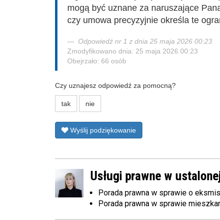
mogą być uznane za naruszające Pana
czy umowa precyzyjnie określa te ogran
Odpowiedź nr 1 z dnia 25 maja 2026 00:23
Zmodyfikowano dnia: 25 maja 2026 00:23
Obejrzało: 66 osób
Czy uznajesz odpowiedź za pomocną?
tak
nie
Wyślij podziękowanie
Usługi prawne w ustalonej
Porada prawna w sprawie o eksmisj
Porada prawna w sprawie mieszka