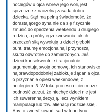
noclegów u ojca wbrew jego woli, jest
sprzeczne z naczelną zasadą dobra
dziecka. Sąd ma pełną świadomość, że
dorastającego syna nie da się fizycznie
zmusić do spędzenia weekendu u drugiego
rodzica, a próby egzekwowania takich
orzeczeń siłą wywołują u dzieci głęboki
bunt, traumę emocjonalną i przynoszą
skutki odwrotne do zamierzonych. Jeśli
dzieci konsekwentnie i racjonalnie
argumentują swoją odmowę, ich stanowisko
najprawdopodobniej zablokuje żądania ojca
o przyznanie opieki weekendowej z
noclegiem. 3. W toku procesu ojciec może
podnosić zarzut, że niechęć dzieci nie jest
ich suwerenną decyzją, lecz wynikiem
manipulacji lub tzw. alienacji rodzicielskiej.
Aby to zweryfikować, sąd w tego typu