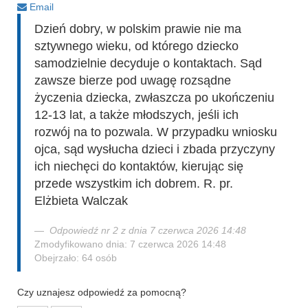
Email
Dzień dobry, w polskim prawie nie ma
sztywnego wieku, od którego dziecko
samodzielnie decyduje o kontaktach. Sąd
zawsze bierze pod uwagę rozsądne
życzenia dziecka, zwłaszcza po ukończeniu
12-13 lat, a także młodszych, jeśli ich
rozwój na to pozwala. W przypadku wniosku
ojca, sąd wysłucha dzieci i zbada przyczyny
ich niechęci do kontaktów, kierując się
przede wszystkim ich dobrem. R. pr.
Elżbieta Walczak
Odpowiedź nr 2 z dnia 7 czerwca 2026 14:48
Zmodyfikowano dnia: 7 czerwca 2026 14:48
Obejrzało: 64 osób
Czy uznajesz odpowiedź za pomocną?