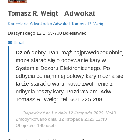
Tomasz R. Weigt
Adwokat
Kancelaria Adwokacka Adwokat Tomasz R. Weigt
Daszyńskiego 12/1, 59-700 Bolesławiec
Email
Dzień dobry. Pani mąż najprawdopodobniej
może starać się o odbywanie kary w
Systemie Dozoru Elektronicznego. Po
odbyciu co najmniej połowy kary można się
także starać o warunkowe zwolnienie z
odbycia reszty kary. Pozdrawiam. Adw.
Tomasz R. Weigt, tel. 601-225-208
Odpowiedź nr 1 z dnia 12 listopada 2025 12:49
Zmodyfikowano dnia: 12 listopada 2025 12:49
Obejrzało: 140 osób