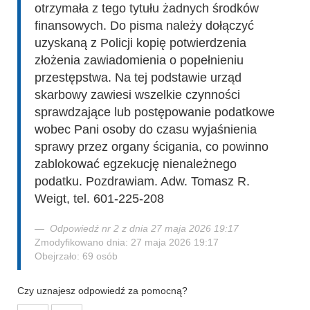
otrzymała z tego tytułu żadnych środków
finansowych. Do pisma należy dołączyć
uzyskaną z Policji kopię potwierdzenia
złożenia zawiadomienia o popełnieniu
przestępstwa. Na tej podstawie urząd
skarbowy zawiesi wszelkie czynności
sprawdzające lub postępowanie podatkowe
wobec Pani osoby do czasu wyjaśnienia
sprawy przez organy ścigania, co powinno
zablokować egzekucję nienależnego
podatku. Pozdrawiam. Adw. Tomasz R.
Weigt, tel. 601-225-208
Odpowiedź nr 2 z dnia 27 maja 2026 19:17
Zmodyfikowano dnia: 27 maja 2026 19:17
Obejrzało: 69 osób
Czy uznajesz odpowiedź za pomocną?