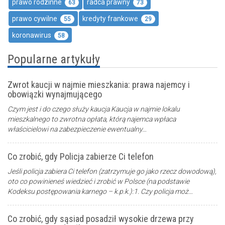
prawo rodzinne
radca prawny
63
73
prawo cywilne
kredyty frankowe
55
29
koronawirus
58
Popularne artykuły
Zwrot kaucji w najmie mieszkania: prawa najemcy i
obowiązki wynajmującego
Czym jest i do czego służy kaucja Kaucja w najmie lokalu
mieszkalnego to zwrotna opłata, którą najemca wpłaca
właścicielowi na zabezpieczenie ewentualny…
Co zrobić, gdy Policja zabierze Ci telefon
Jeśli policja zabiera Ci telefon (zatrzymuje go jako rzecz dowodową),
oto co powinieneś wiedzieć i zrobić w Polsce (na podstawie
Kodeksu postępowania karnego – k.p.k.):1. Czy policja moż…
Co zrobić, gdy sąsiad posadził wysokie drzewa przy