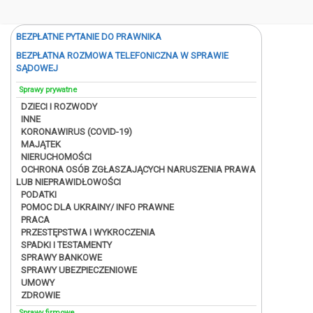
BEZPŁATNE PYTANIE DO PRAWNIKA
BEZPŁATNA ROZMOWA TELEFONICZNA W SPRAWIE
SĄDOWEJ
Sprawy prywatne
DZIECI I ROZWODY
INNE
KORONAWIRUS (COVID-19)
MAJĄTEK
NIERUCHOMOŚCI
OCHRONA OSÓB ZGŁASZAJĄCYCH NARUSZENIA PRAWA
LUB NIEPRAWIDŁOWOŚCI
PODATKI
POMOC DLA UKRAINY/ INFO PRAWNE
PRACA
PRZESTĘPSTWA I WYKROCZENIA
SPADKI I TESTAMENTY
SPRAWY BANKOWE
SPRAWY UBEZPIECZENIOWE
UMOWY
ZDROWIE
Sprawy firmowe