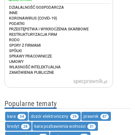
DZIAŁALNOŚĆ GOSPODARCZA
INNE
KORONAWIRUS (COVID-19)
PODATKI
PRZESTĘPSTWA I WYKROCZENIA SKARBOWE
RESTRUKTURYZACJA FIRM
RODO
SPORY Z FIRMAMI
SPÓŁKI
SPRAWY PRACOWNICZE
UMOWY
WŁASNOŚĆ INTELEKTUALNA
ZAMÓWIENIA PUBLICZNE
Popularne tematy
kara
dozór elektroniczny
prawnik
34
29
87
kredyt
kara pozbawienia wolności
28
31