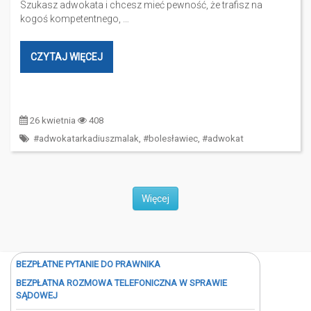
Szukasz adwokata i chcesz mieć pewność, że trafisz na
kogoś kompetentnego, …
CZYTAJ WIĘCEJ
26 kwietnia
408
#adwokatarkadiuszmalak
,
#bolesławiec
,
#adwokat
Więcej
BEZPŁATNE PYTANIE DO PRAWNIKA
BEZPŁATNA ROZMOWA TELEFONICZNA W SPRAWIE
SĄDOWEJ