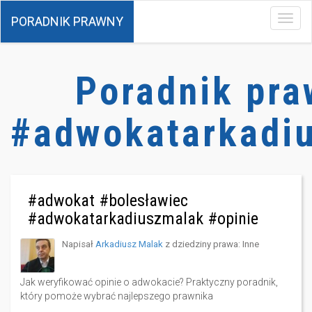
PORADNIK PRAWNY
Menu
Poradnik pra
#adwokatarkadi
#adwokat #bolesławiec
#adwokatarkadiuszmalak #opinie
Napisał
Arkadiusz Malak
z dziedziny prawa:
Inne
Jak weryfikować opinie o adwokacie? Praktyczny poradnik,
który pomoże wybrać najlepszego prawnika