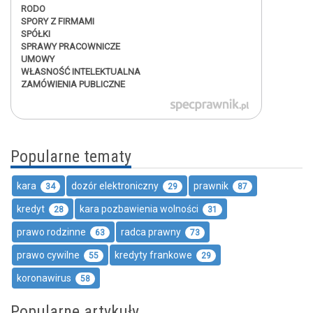
RODO
SPORY Z FIRMAMI
SPÓŁKI
SPRAWY PRACOWNICZE
UMOWY
WŁASNOŚĆ INTELEKTUALNA
ZAMÓWIENIA PUBLICZNE
Popularne tematy
kara
dozór elektroniczny
prawnik
34
29
87
kredyt
kara pozbawienia wolności
28
31
prawo rodzinne
radca prawny
63
73
prawo cywilne
kredyty frankowe
55
29
koronawirus
58
Popularne artykuły