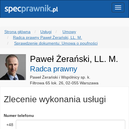
Menu
Strona główna
Usługi
Umowy
Radca prawny Paweł Żerański, LL. M.
Sprawdzenie dokumentu: Umowa o poufności
Paweł Żerański, LL. M.
Radca prawny
Paweł Żerański i Wspólnicy sp. k.
Filtrowa 65 lok. 26, 02-055 Warszawa
Zlecenie wykonania usługi
Numer telefonu
+48