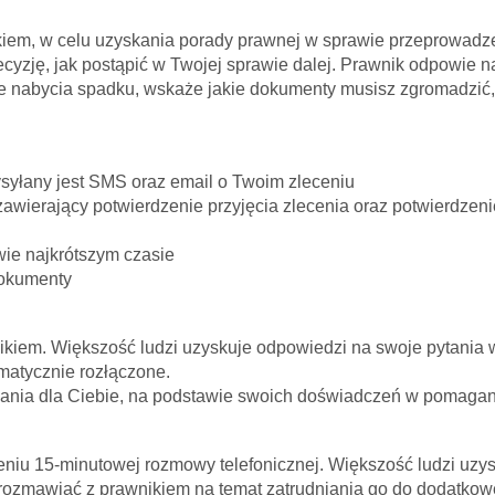
ikiem, w celu uzyskania porady prawnej w sprawie przeprowadz
zję, jak postąpić w Twojej sprawie dalej. Prawnik odpowie na p
 nabycia spadku, wskaże jakie dokumenty musisz zgromadzić, 
syłany jest SMS oraz email o Twoim zleceniu
zawierający potwierdzenie przyjęcia zlecenia oraz potwierdze
wie najkrótszym czasie
dokumenty
ikiem. Większość ludzi uzyskuje odpowiedzi na swoje pytania w 
omatycznie rozłączone.
ania dla Ciebie, na podstawie swoich doświadczeń w pomagani
iu 15-minutowej rozmowy telefonicznej. Większość ludzi uzysk
porozmawiać z prawnikiem na temat zatrudniania go do dodatko