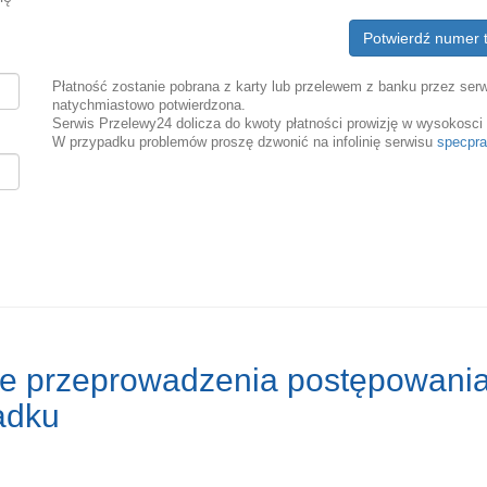
Potwierdź numer 
Płatność zostanie pobrana z karty lub przelewem z banku przez serw
natychmiastowo potwierdzona.
Serwis Przelewy24 dolicza do kwoty płatności prowizję w wysokosci 
W przypadku problemów proszę dzwonić na infolinię serwisu
specpra
e przeprowadzenia postępowania
adku