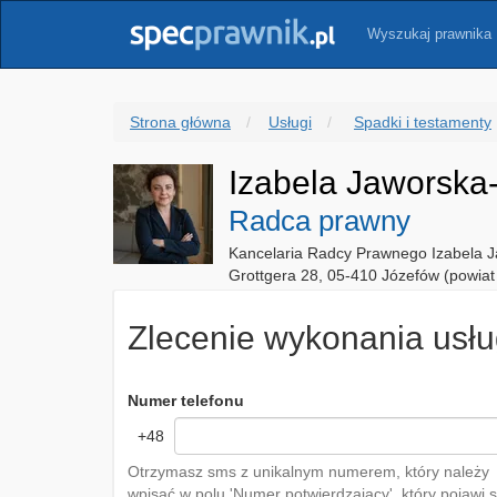
Wyszukaj prawnika
Strona główna
Usługi
Spadki i testamenty
Izabela Jaworska-
Radca prawny
Kancelaria Radcy Prawnego Izabela J
Grottgera 28, 05-410 Józefów (powiat
Zlecenie wykonania usłu
Numer telefonu
+48
Otrzymasz sms z unikalnym numerem, który należy
wpisać w polu 'Numer potwierdzający', który pojawi s