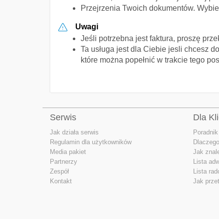
Przejrzenia Twoich dokumentów. Wybier
Uwagi
Jeśli potrzebna jest faktura, proszę pr
Ta usługa jest dla Ciebie jesli chcesz
które można popełnić w trakcie tego p
Serwis
Dla Kl
Jak działa serwis
Poradnik
Regulamin dla użytkowników
Dlaczego
Media pakiet
Jak znal
Partnerzy
Lista ad
Zespół
Lista ra
Kontakt
Jak prze