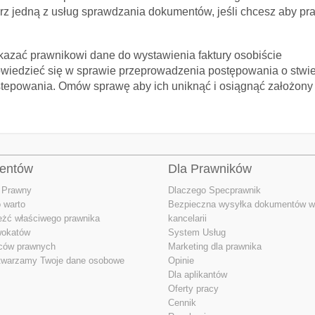
z jedną z usług sprawdzania dokumentów, jeśli chcesz aby pr
zekazać prawnikowi dane do wystawienia faktury osobiście
 dowiedzieć się w sprawie przeprowadzenia postępowania o stwie
ostepowania. Omów sprawę aby ich uniknąć i osiągnąć założony
ientów
Dla Prawników
 Prawny
Dlaczego Specprawnik
 warto
Bezpieczna wysyłka dokumentów w
eżć właściwego prawnika
kancelarii
wokatów
System Usług
dców prawnych
Marketing dla prawnika
twarzamy Twoje dane osobowe
Opinie
Dla aplikantów
Oferty pracy
Cennik