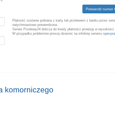
Potwierdź numer 
Płatność zostanie pobrana z karty lub przelewem z banku przez serw
natychmiastowo potwierdzona.
Serwis Przelewy24 dolicza do kwoty płatności prowizję w wysokosci 
W przypadku problemów proszę dzwonić na infolinię serwisu
specpra
ia komorniczego