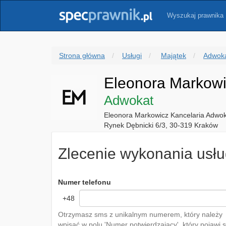
Wyszukaj prawnika
Strona główna
Usługi
Majątek
Adwoka
Eleonora Markow
Adwokat
Eleonora Markowicz Kancelaria Adwo
Rynek Dębnicki 6/3, 30-319 Kraków
Zlecenie wykonania usłu
Numer telefonu
+48
Otrzymasz sms z unikalnym numerem, który należy
wpisać w polu 'Numer potwierdzający', który pojawi s