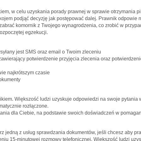
kiem, w celu uzyskania porady prawnej w sprawie otrzymania p
ojem podjąć decyzję jak postępować dalej. Prawnik odpowie na 
e zabrać komornik z Twojego wynagrodzenia, co zrobić w przy
ozpoczętej egzekucji.
syłany jest SMS oraz email o Twoim zleceniu
zawierający potwierdzenie przyjęcia zlecenia oraz potwierdze
wie najkrótszym czasie
dokumenty
ikiem. Większość ludzi uzyskuje odpowiedzi na swoje pytania w 
omatycznie rozłączone.
ania dla Ciebie, na podstawie swoich doświadczeń w pomagani
z jedną z usług sprawdzania dokumentów, jeśli chcesz aby pr
iu 15-minutowej rozmowy telefonicznej. Większość ludzi uzysk