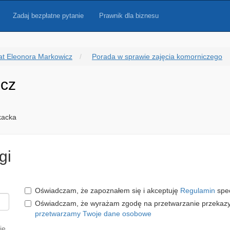
Zadaj bezpłatne pytanie
Prawnik dla biznesu
t Eleonora Markowicz
Porada w sprawie zajęcia komorniczego
icz
kacka
gi
Oświadczam, że zapoznałem się i akceptuję
Regulamin
spec
Oświadczam, że wyrażam zgodę na przetwarzanie przeka
przetwarzamy Twoje dane osobowe
ię