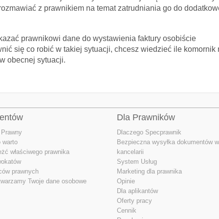
porozmawiać z prawnikiem na temat zatrudniania go do dodatko
zekazać prawnikowi dane do wystawienia faktury osobiście
wnić się co robić w takiej sytuacji, chcesz wiedzieć ile komor
w obecnej sytuacji.
ientów
Dla Prawników
 Prawny
Dlaczego Specprawnik
 warto
Bezpieczna wysyłka dokumentów w
eżć właściwego prawnika
kancelarii
wokatów
System Usług
dców prawnych
Marketing dla prawnika
twarzamy Twoje dane osobowe
Opinie
Dla aplikantów
Oferty pracy
Cennik