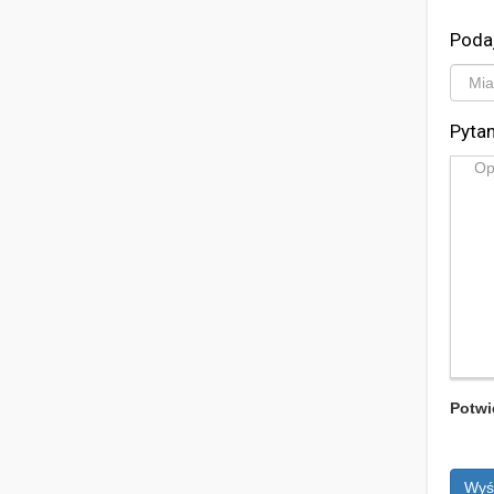
Poda
Pytan
Potwi
Wyś