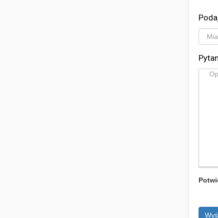
Poda
Pytan
Potwi
Wyś