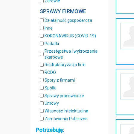
Zdrowie
SPRAWY FIRMOWE
Działalność gospodarcza
Inne
KORONAWIRUS (COVID-19)
Podatki
Przestępstwa i wykroczenia
skarbowe
Restrukturyzacja firm
RODO
Spory z firmami
Spółki
Sprawy pracownicze
Umowy
Własność intelektualna
Zamówienia Publiczne
Potrzebuję: