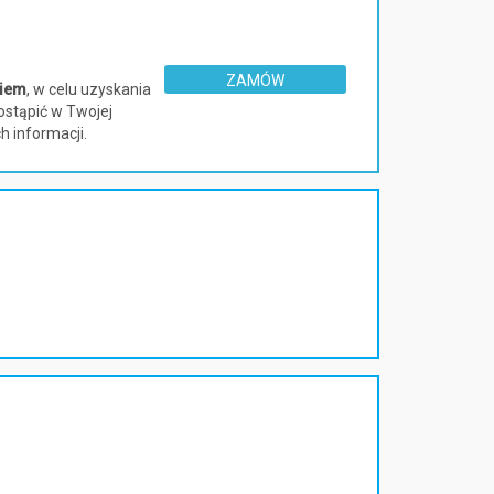
ZAMÓW
kiem
, w celu uzyskania
ostąpić w Twojej
h informacji.