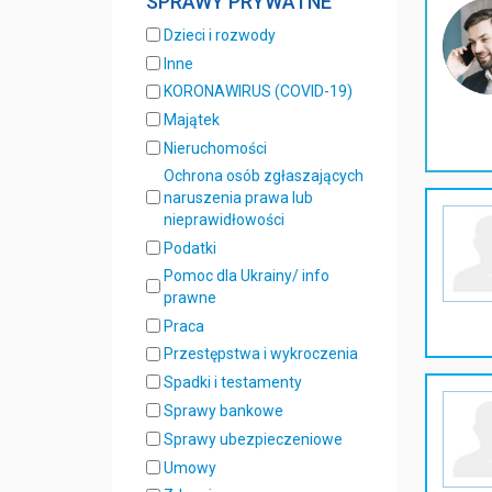
SPRAWY PRYWATNE
Dzieci i rozwody
Inne
KORONAWIRUS (COVID-19)
Majątek
Nieruchomości
Ochrona osób zgłaszających
naruszenia prawa lub
nieprawidłowości
Podatki
Pomoc dla Ukrainy/ info
prawne
Praca
Przestępstwa i wykroczenia
Spadki i testamenty
Sprawy bankowe
Sprawy ubezpieczeniowe
Umowy