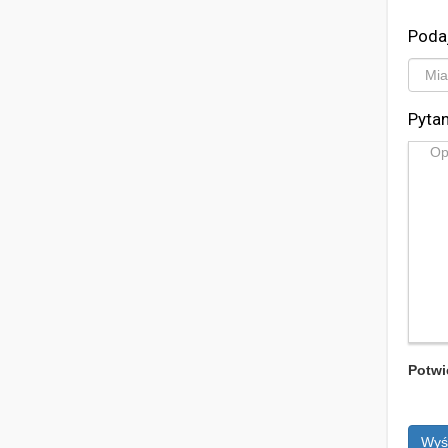
Poda
Pytan
Potwi
Wyś