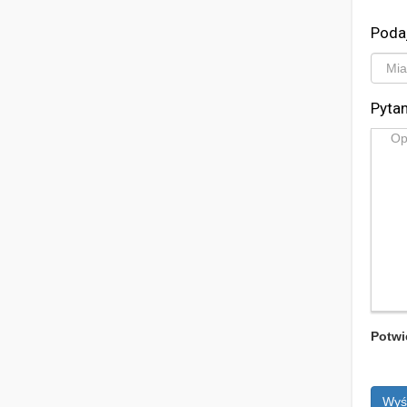
Poda
Pytan
Potwi
Wyś