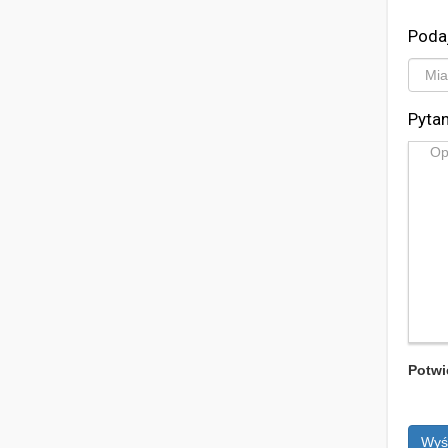
Poda
Pytan
Potwi
Wyś