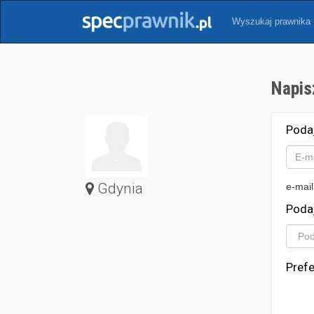
Wyszukaj prawnika
Napis
Poda
Gdynia
e-mail
Poda
Pref