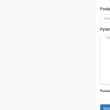
Poda
Pytan
Potwi
Wyś