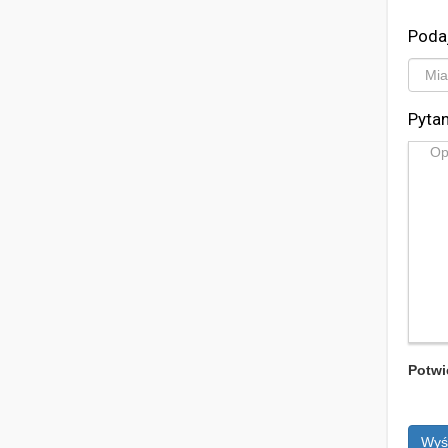
Poda
Pytan
Potwi
Wyś