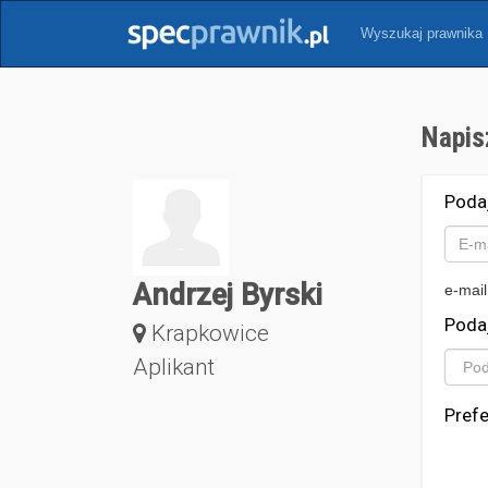
Wyszukaj prawnika
Napis
Poda
Andrzej Byrski
e-mail
Poda
Krapkowice
Aplikant
Pref