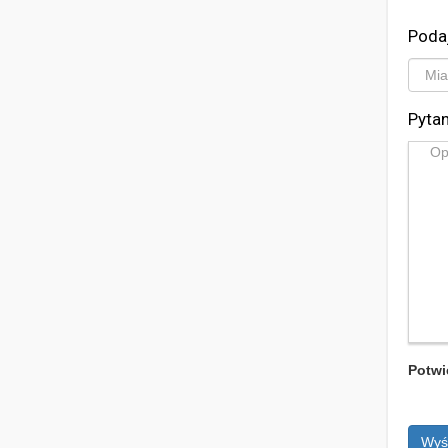
Poda
Pytan
Potwi
Wyś